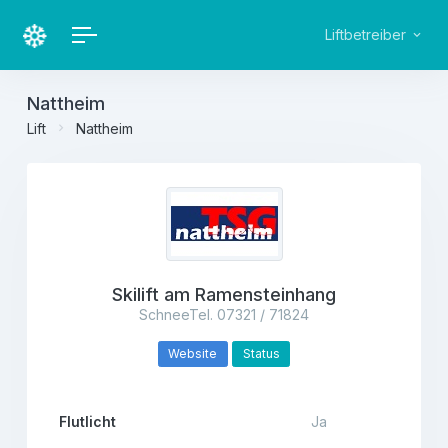
Liftbetreiber
Nattheim
Lift
Nattheim
Skilift am Ramensteinhang
SchneeTel. 07321 / 71824
Website
Status
Flutlicht
Ja